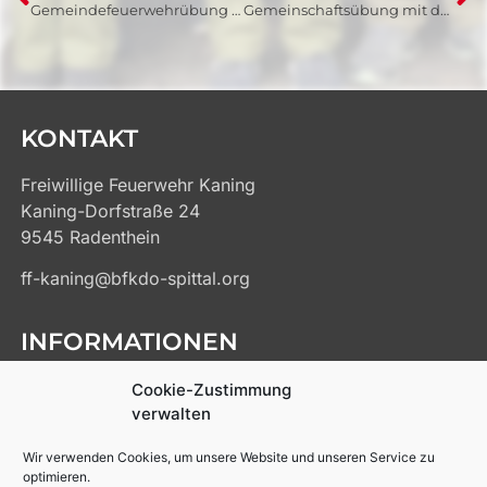
Gemeindefeuerwehrübung in Döbriach
Gemeinschaftsübung mit der BTF Veitsch-Radex
KONTAKT
Freiwillige Feuerwehr Kaning
Kaning-Dorfstraße 24
9545 Radenthein
ff-kaning@bfkdo-spittal.org
INFORMATIONEN
Kontakt
Cookie-Zustimmung
Impressum
verwalten
Datenschutz
Wir verwenden Cookies, um unsere Website und unseren Service zu
Cookie-Richtlinien
optimieren.