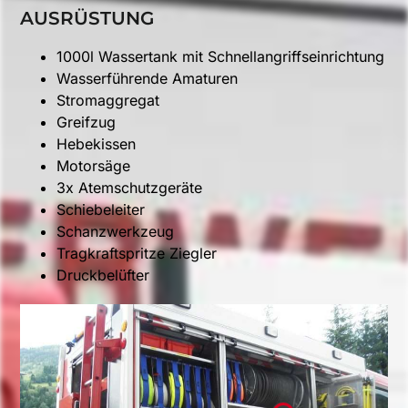
AUSRÜSTUNG
1000l Wassertank mit Schnellangriffseinrichtung
Wasserführende Amaturen
Stromaggregat
Greifzug
Hebekissen
Motorsäge
3x Atemschutzgeräte
Schiebeleiter
Schanzwerkzeug
Tragkraftspritze Ziegler
Druckbelüfter