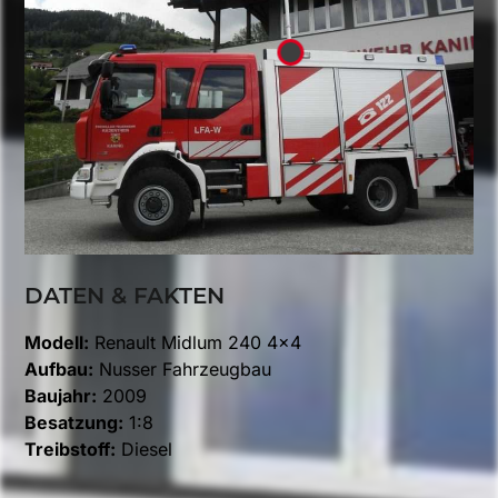
DATEN & FAKTEN
Modell:
Renault Midlum 240 4×4
Aufbau:
Nusser Fahrzeugbau
Baujahr:
2009
Besatzung:
1:8
Treibstoff:
Diesel