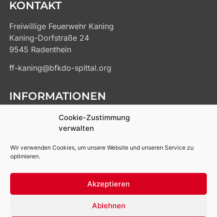
KONTAKT
Freiwillige Feuerwehr Kaning
Kaning-Dorfstraße 24
9545 Radenthein
ff-kaning@bfkdo-spittal.org
INFORMATIONEN
Kontakt
Cookie-Zustimmung
Impressum
verwalten
Datenschutz
Wir verwenden Cookies, um unsere Website und unseren Service zu
Cookie-Richtlinien
optimieren.
Links
Akzeptieren
Ablehnen